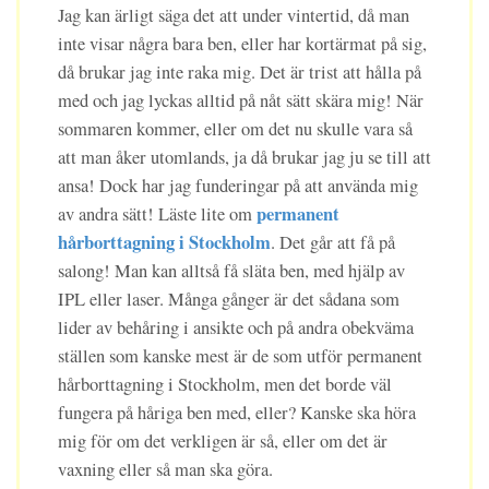
Jag kan ärligt säga det att under vintertid, då man
inte visar några bara ben, eller har kortärmat på sig,
då brukar jag inte raka mig. Det är trist att hålla på
med och jag lyckas alltid på nåt sätt skära mig! När
sommaren kommer, eller om det nu skulle vara så
att man åker utomlands, ja då brukar jag ju se till att
ansa! Dock har jag funderingar på att använda mig
permanent
av andra sätt! Läste lite om
hårborttagning i Stockholm
. Det går att få på
salong! Man kan alltså få släta ben, med hjälp av
IPL eller laser. Många gånger är det sådana som
lider av behåring i ansikte och på andra obekväma
ställen som kanske mest är de som utför permanent
hårborttagning i Stockholm, men det borde väl
fungera på håriga ben med, eller? Kanske ska höra
mig för om det verkligen är så, eller om det är
vaxning eller så man ska göra.