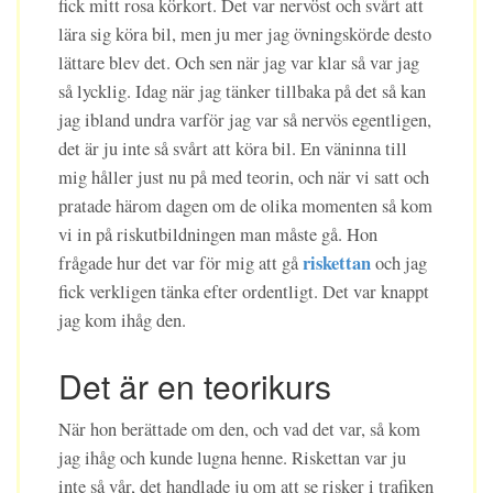
fick mitt rosa körkort. Det var nervöst och svårt att
lära sig köra bil, men ju mer jag övningskörde desto
lättare blev det. Och sen när jag var klar så var jag
så lycklig. Idag när jag tänker tillbaka på det så kan
jag ibland undra varför jag var så nervös egentligen,
det är ju inte så svårt att köra bil. En väninna till
mig håller just nu på med teorin, och när vi satt och
pratade härom dagen om de olika momenten så kom
vi in på riskutbildningen man måste gå. Hon
riskettan
frågade hur det var för mig att gå
och jag
fick verkligen tänka efter ordentligt. Det var knappt
jag kom ihåg den.
Det är en teorikurs
När hon berättade om den, och vad det var, så kom
jag ihåg och kunde lugna henne. Riskettan var ju
inte så vår, det handlade ju om att se risker i trafiken